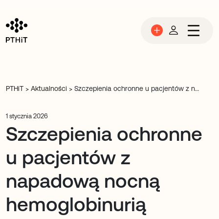
Przejdź do treści
PTHiT
Aktualności
Szczepienia ochronne u pacjentów z napadową nocną hemoglobinurią leczonych inhibitorami dopełniacza proksymalnego i terminalnego
>
>
1 stycznia 2026
Szczepienia ochronne
u pacjentów z
napadową nocną
hemoglobinurią