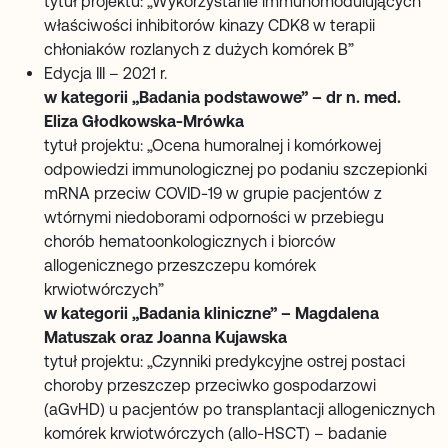
tytuł projektu: „Wykorzystanie immunomodulujących
właściwości inhibitorów kinazy CDK8 w terapii
chłoniaków rozlanych z dużych komórek B”
Edycja III – 2021 r.
w kategorii „Badania podstawowe” – dr n. med.
Eliza Głodkowska-Mrówka
tytuł projektu: „Ocena humoralnej i komórkowej
odpowiedzi immunologicznej po podaniu szczepionki
mRNA przeciw COVID-19 w grupie pacjentów z
wtórnymi niedoborami odporności w przebiegu
chorób hematoonkologicznych i biorców
allogenicznego przeszczepu komórek
krwiotwórczych”
w kategorii „Badania kliniczne” – Magdalena
Matuszak oraz Joanna Kujawska
tytuł projektu: „Czynniki predykcyjne ostrej postaci
choroby przeszczep przeciwko gospodarzowi
(aGvHD) u pacjentów po transplantacji allogenicznych
komórek krwiotwórczych (allo-HSCT) – badanie