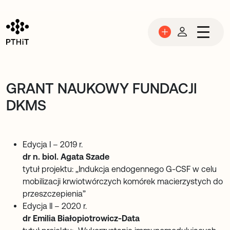
Przejdź do treści
GRANT NAUKOWY FUNDACJI
DKMS
Edycja I – 2019 r.
dr n. biol. Agata Szade
tytuł projektu: „Indukcja endogennego G-CSF w celu
mobilizacji krwiotwórczych komórek macierzystych do
przeszczepienia”
Edycja II – 2020 r.
dr Emilia Białopiotrowicz-Data