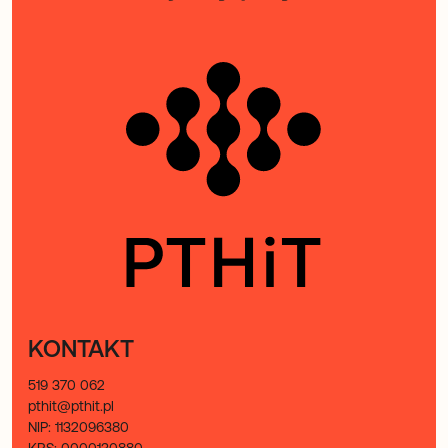
KONTAKT
519 370 062
pthit@pthit.pl
NIP: 1132096380
KRS: 0000130880