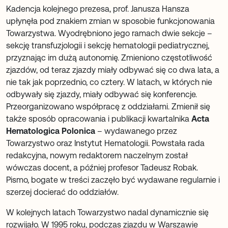
Kadencja kolejnego prezesa, prof. Janusza Hansza
upłynęła pod znakiem zmian w sposobie funkcjonowania
Towarzystwa. Wyodrębniono jego ramach dwie sekcje –
sekcję transfuzjologii i sekcję hematologii pediatrycznej,
przyznając im dużą autonomię. Zmieniono częstotliwość
zjazdów, od teraz zjazdy miały odbywać się co dwa lata, a
nie tak jak poprzednio, co cztery. W latach, w których nie
odbywały się zjazdy, miały odbywać się konferencje.
Przeorganizowano współpracę z oddziałami. Zmienił się
także sposób opracowania i publikacji kwartalnika
Acta
Hematologica Polonica
– wydawanego przez
Towarzystwo oraz Instytut Hematologii. Powstała rada
redakcyjna, nowym redaktorem naczelnym został
wówczas docent, a później profesor Tadeusz Robak.
Pismo, bogate w treści zaczęło być wydawane regularnie i
szerzej docierać do oddziałów.
W kolejnych latach Towarzystwo nadal dynamicznie się
rozwijało. W 1995 roku, podczas zjazdu w Warszawie