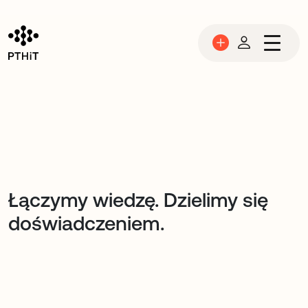
Przejdź do treści
PTHiT 1949 ∞
Łączymy wiedzę. Dzielimy się
doświadczeniem.