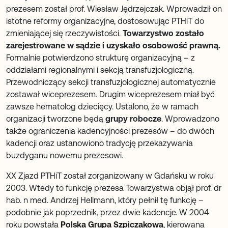
prezesem został prof. Wiesław Jędrzejczak. Wprowadził on
istotne reformy organizacyjne, dostosowując PTHiT do
zmieniającej się rzeczywistości.
Towarzystwo zostało
zarejestrowane w sądzie i uzyskało osobowość prawną.
Formalnie potwierdzono strukturę organizacyjną – z
oddziałami regionalnymi i sekcją transfuzjologiczną.
Przewodniczący sekcji transfuzjologicznej automatycznie
zostawał wiceprezesem. Drugim wiceprezesem miał być
zawsze hematolog dziecięcy. Ustalono, że w ramach
organizacji tworzone będą
grupy robocze
. Wprowadzono
także ograniczenia kadencyjności prezesów – do dwóch
kadencji oraz ustanowiono tradycję przekazywania
buzdyganu nowemu prezesowi.
XX Zjazd PTHiT został zorganizowany w Gdańsku w roku
2003. Wtedy to funkcję prezesa Towarzystwa objął prof. dr
hab. n med. Andrzej Hellmann, który pełnił tę funkcję –
podobnie jak poprzednik, przez dwie kadencje. W 2004
roku powstała
Polska Grupa Szpiczakowa
, kierowana