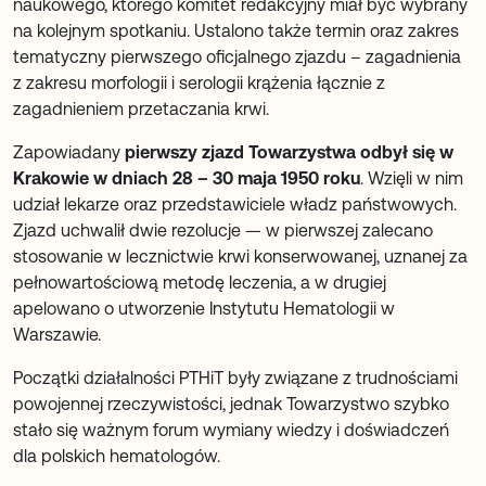
naukowego, którego komitet redakcyjny miał być wybrany
na kolejnym spotkaniu. Ustalono także termin oraz zakres
tematyczny pierwszego oficjalnego zjazdu – zagadnienia
z zakresu morfologii i serologii krążenia łącznie z
zagadnieniem przetaczania krwi.
Zapowiadany
pierwszy zjazd Towarzystwa odbył się w
Krakowie w dniach 28 – 30 maja 1950 roku
. Wzięli w nim
udział lekarze oraz przedstawiciele władz państwowych.
Zjazd uchwalił dwie rezolucje — w pierwszej zalecano
stosowanie w lecznictwie krwi konserwowanej, uznanej za
pełnowartościową metodę leczenia, a w drugiej
apelowano o utworzenie Instytutu Hematologii w
Warszawie.
Początki działalności PTHiT były związane z trudnościami
powojennej rzeczywistości, jednak Towarzystwo szybko
stało się ważnym forum wymiany wiedzy i doświadczeń
dla polskich hematologów.