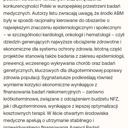
konkurencyjności Polski w europejskiej przestrzeni badań
medycznych. Autorzy listu zwracają uwagę, że środki ABM
były w sposób racjonalny kierowane do obszarów o
największym znaczeniu epidemiologicznym i społecznym
– w szczególności kardiologii, onkologii i hematologii – czyli
dziedzin generujących najwyższe obciążenie zdrowotne i
ekonomiczne dla systemu ochrony zdrowia. Istotną część
projektów stanowią także badania z zakresu epidemiologii,
prewencji, wczesnego wykrywania chorób oraz badań
genetycznych, kluczowych dla długoterminowej poprawy
zdrowia populacji. Sygnatariusze podkreślają również
wymierne korzyści ekonomiczne wynikające z
finansowania badań niekomercyjnych – zarówno
krótkoterminowe, związane z odciążeniem budżetu NFZ,
jak i długoterminowe, wynikające z lepszej optymalizacji
kosztownych terapii. W liście otwartym środowiska
medyczne apelują o utrzymanie stabilnego i
przewidywalnego finansowania Agencji Badań