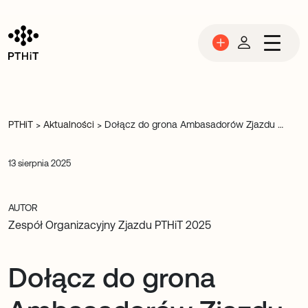
Przejdź do treści
PTHiT
Aktualności
Dołącz do grona Ambasadorów Zjazdu PTHiT 2025 w Gdańsku! Twoja wiedza i zaangażowanie mogą inspirować innych
>
>
13 sierpnia 2025
AUTOR
Zespół Organizacyjny Zjazdu PTHiT 2025
Dołącz do grona